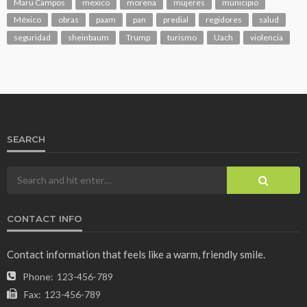
Maru Campos
mexico
morena
mujeres
municipio
México
obras
paam
pan
predial
regidores
salud
seguridad
sheinbaum
Trump
turismo
Uach
violencia
SEARCH
CONTACT INFO
Contact information that feels like a warm, friendly smile.
Phone:
123-456-789
Fax:
123-456-789