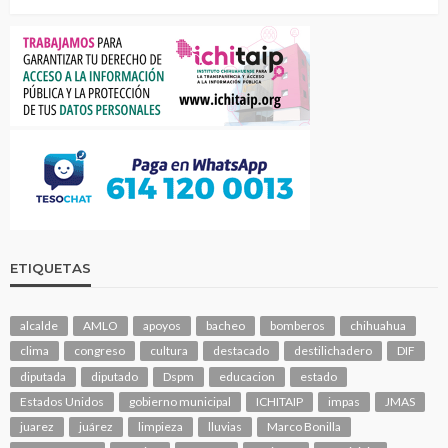
ETIQUETAS
alcalde
AMLO
apoyos
bacheo
bomberos
chihuahua
clima
congreso
cultura
destacado
destilichadero
DIF
diputada
diputado
Dspm
educacion
estado
Estados Unidos
gobierno municipal
ICHITAIP
impas
JMAS
juarez
juárez
limpieza
lluvias
Marco Bonilla