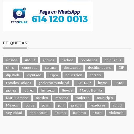
ETIQUETAS
alcalde
AMLO
apoyos
bacheo
bomberos
chihuahua
clima
congreso
cultura
destacado
destilichadero
DIF
diputada
diputado
Dspm
educacion
estado
Estados Unidos
gobierno municipal
ICHITAIP
impas
JMAS
juarez
juárez
limpieza
lluvias
Marco Bonilla
Maru Campos
mexico
morena
mujeres
municipio
México
obras
paam
pan
predial
regidores
salud
seguridad
sheinbaum
Trump
turismo
Uach
violencia