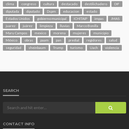
clima
congreso
cultura
destacado
destilichadero
DIF
diputada
diputado
Dspm
educacion
estado
Estados Unidos
gobierno municipal
ICHITAIP
impas
JMAS
juarez
juárez
limpieza
lluvias
Marco Bonilla
Maru Campos
mexico
morena
mujeres
municipio
México
obras
paam
pan
predial
regidores
salud
seguridad
sheinbaum
Trump
turismo
Uach
violencia
SEARCH
CONTACT INFO