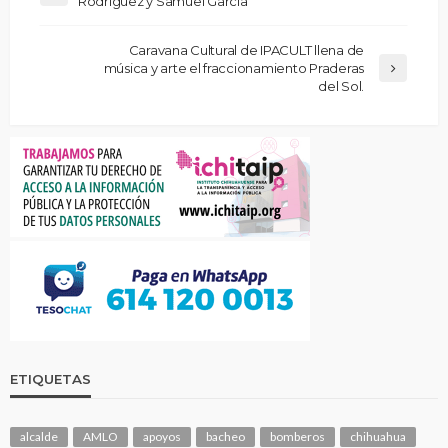
Rodríguez y Samuel García
Caravana Cultural de IPACULT llena de
música y arte el fraccionamiento Praderas
del Sol.
ETIQUETAS
alcalde
AMLO
apoyos
bacheo
bomberos
chihuahua