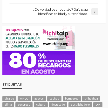
¿De verdad es chocolate? Guía para
identificar calidad y autenticidad.
ETIQUETAS
alcalde
AMLO
apoyos
bacheo
bomberos
chihuahua
clima
congreso
cultura
destacado
destilichadero
DIF