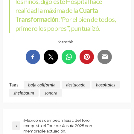
los niños, digo este Hospital hace
realidad la máxima de la
Cuarta
Transformación
: ‘Por el bien de todos,
primero los pobres’”, puntualizó.
Share this…
Tags :
baja california
destacado
hospitales
sheinbaum
sonora
¡México es campeón! Isaac del Toro
conquista el Tour de Austria 2025 con
memorable actuación.