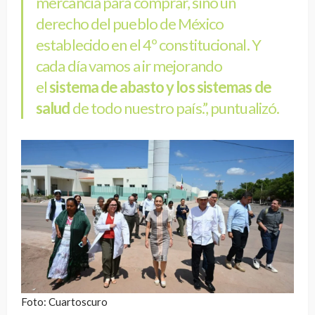
mercancía para comprar, sino un
derecho del pueblo de México
establecido en el 4º constitucional. Y
cada día vamos a ir mejorando
el
sistema de abasto y los sistemas de
salud
de todo nuestro país.”, puntualizó.
Foto: Cuartoscuro