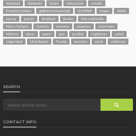
diputada
diputado
Dspm
educacion
estado
Estados Unidos
gobierno municipal
ICHITAIP
impas
JMAS
juarez
juárez
limpieza
lluvias
Marco Bonilla
Maru Campos
mexico
morena
mujeres
municipio
México
obras
paam
pan
predial
regidores
salud
seguridad
sheinbaum
Trump
turismo
Uach
violencia
SEARCH
CONTACT INFO