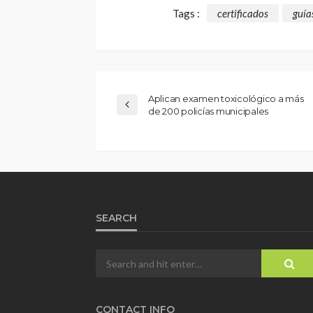
Tags :
certificados
guía
Aplican examen toxicológico a más
de 200 policías municipales
SEARCH
CONTACT INFO