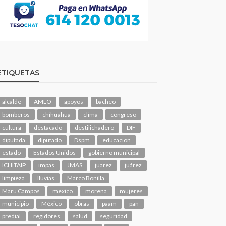
ETIQUETAS
alcalde
AMLO
apoyos
bacheo
bomberos
chihuahua
clima
congreso
cultura
destacado
destilichadero
DIF
diputada
diputado
Dspm
educacion
estado
Estados Unidos
gobierno municipal
ICHITAIP
impas
JMAS
juarez
juárez
limpieza
lluvias
Marco Bonilla
Maru Campos
mexico
morena
mujeres
municipio
México
obras
paam
pan
predial
regidores
salud
seguridad