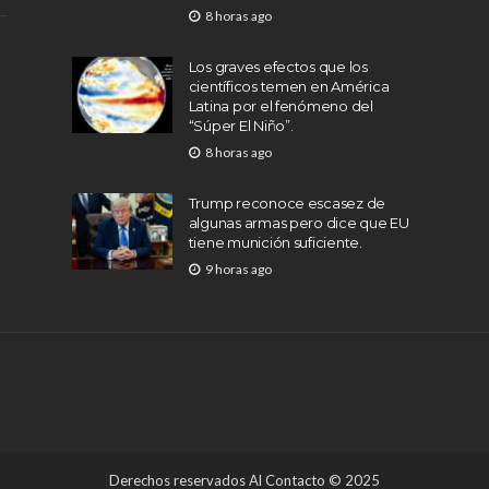
8 horas ago
Los graves efectos que los
científicos temen en América
Latina por el fenómeno del
“Súper El Niño”.
8 horas ago
Trump reconoce escasez de
algunas armas pero dice que EU
tiene munición suficiente.
9 horas ago
Derechos reservados Al Contacto © 2025