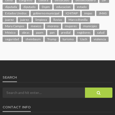
clima
congreso
cultura
destacado
destilichadero
DIF
diputada
diputado
Dspm
educacion
estado
Estados Unidos
gobierno municipal
ICHITAIP
impas
JMAS
juarez
juárez
limpieza
lluvias
Marco Bonilla
Maru Campos
mexico
morena
mujeres
municipio
México
obras
paam
pan
predial
regidores
salud
seguridad
sheinbaum
Trump
turismo
Uach
violencia
SEARCH
CONTACT INFO