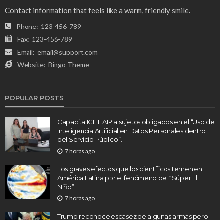
Contact information that feels like a warm, friendly smile.
Phone:
123-456-789
Fax:
123-456-789
Email:
email@support.com
Website:
Bingo Theme
POPULAR POSTS
Capacita ICHITAIP a sujetos obligados en el “Uso de
Inteligencia Artificial en Datos Personales dentro
del Servicio Público”.
7 horas ago
Los graves efectos que los científicos temen en
América Latina por el fenómeno del “Súper El
Niño”.
7 horas ago
Trump reconoce escasez de algunas armas pero