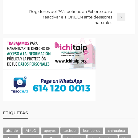
Regidores del PAN defienden Exhorto para
reactivar el FONDEN ante desastres
naturales
ETIQUETAS
alcalde
AMLO
apoyos
bacheo
bomberos
chihuahua