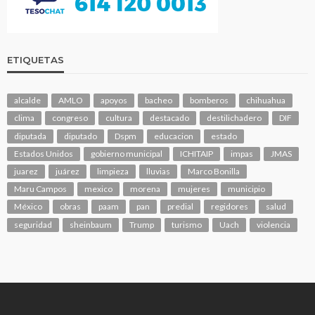
ETIQUETAS
alcalde
AMLO
apoyos
bacheo
bomberos
chihuahua
clima
congreso
cultura
destacado
destilichadero
DIF
diputada
diputado
Dspm
educacion
estado
Estados Unidos
gobierno municipal
ICHITAIP
impas
JMAS
juarez
juárez
limpieza
lluvias
Marco Bonilla
Maru Campos
mexico
morena
mujeres
municipio
México
obras
paam
pan
predial
regidores
salud
seguridad
sheinbaum
Trump
turismo
Uach
violencia