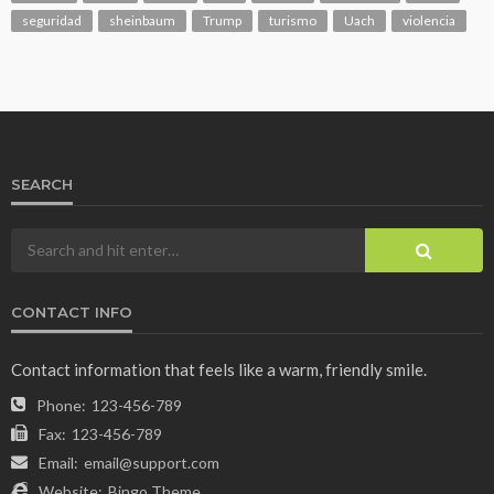
seguridad
sheinbaum
Trump
turismo
Uach
violencia
SEARCH
CONTACT INFO
Contact information that feels like a warm, friendly smile.
Phone:
123-456-789
Fax:
123-456-789
Email:
email@support.com
Website:
Bingo Theme