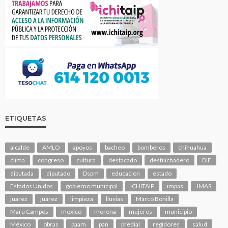
ETIQUETAS
alcalde
AMLO
apoyos
bacheo
bomberos
chihuahua
clima
congreso
cultura
destacado
destilichadero
DIF
diputada
diputado
Dspm
educacion
estado
Estados Unidos
gobierno municipal
ICHITAIP
impas
JMAS
juarez
juárez
limpieza
lluvias
Marco Bonilla
Maru Campos
mexico
morena
mujeres
municipio
México
obras
paam
pan
predial
regidores
salud