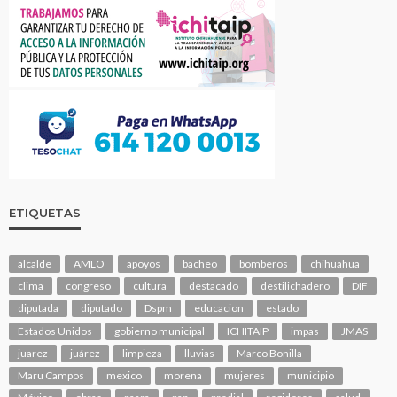
ETIQUETAS
alcalde
AMLO
apoyos
bacheo
bomberos
chihuahua
clima
congreso
cultura
destacado
destilichadero
DIF
diputada
diputado
Dspm
educacion
estado
Estados Unidos
gobierno municipal
ICHITAIP
impas
JMAS
juarez
juárez
limpieza
lluvias
Marco Bonilla
Maru Campos
mexico
morena
mujeres
municipio