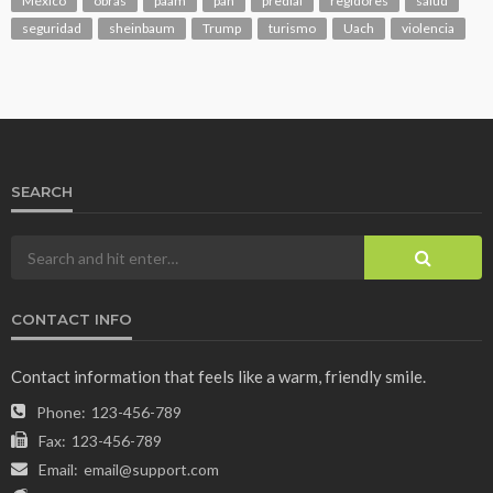
México
obras
paam
pan
predial
regidores
salud
seguridad
sheinbaum
Trump
turismo
Uach
violencia
SEARCH
CONTACT INFO
Contact information that feels like a warm, friendly smile.
Phone:
123-456-789
Fax:
123-456-789
Email:
email@support.com