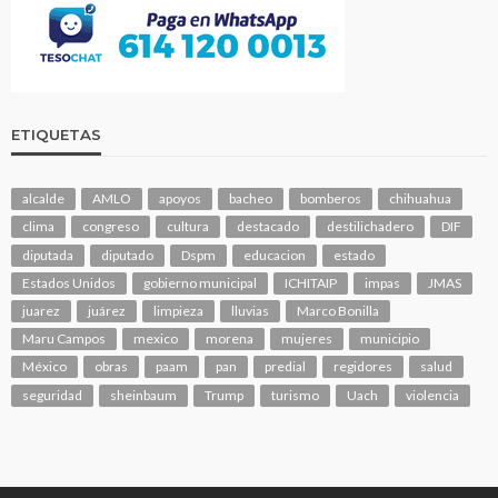
ETIQUETAS
alcalde
AMLO
apoyos
bacheo
bomberos
chihuahua
clima
congreso
cultura
destacado
destilichadero
DIF
diputada
diputado
Dspm
educacion
estado
Estados Unidos
gobierno municipal
ICHITAIP
impas
JMAS
juarez
juárez
limpieza
lluvias
Marco Bonilla
Maru Campos
mexico
morena
mujeres
municipio
México
obras
paam
pan
predial
regidores
salud
seguridad
sheinbaum
Trump
turismo
Uach
violencia