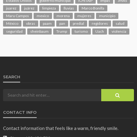
Estados Unidos
gobierno municipal
ICHITAIP
impas
JMAS
juarez
juárez
limpieza
lluvias
Marco Bonilla
Maru Campos
mexico
morena
mujeres
municipio
México
obras
paam
pan
predial
regidores
salud
seguridad
sheinbaum
Trump
turismo
Uach
violencia
SEARCH
CONTACT INFO
Contact information that feels like a warm, friendly smile.