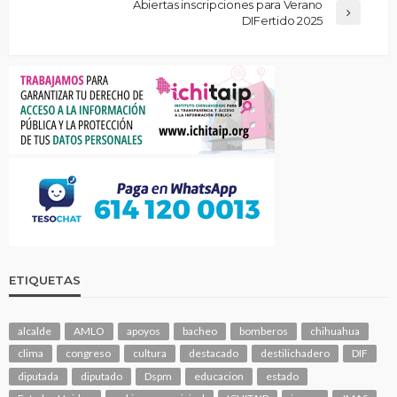
Abiertas inscripciones para Verano
DIFertido 2025
ETIQUETAS
alcalde
AMLO
apoyos
bacheo
bomberos
chihuahua
clima
congreso
cultura
destacado
destilichadero
DIF
diputada
diputado
Dspm
educacion
estado