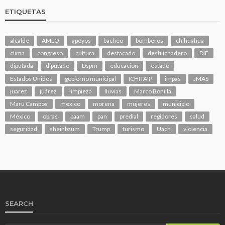
ETIQUETAS
alcalde
AMLO
apoyos
bacheo
bomberos
chihuahua
clima
congreso
cultura
destacado
destilichadero
DIF
diputada
diputado
Dspm
educacion
estado
Estados Unidos
gobierno municipal
ICHITAIP
impas
JMAS
juarez
juárez
limpieza
lluvias
Marco Bonilla
Maru Campos
mexico
morena
mujeres
municipio
México
obras
paam
pan
predial
regidores
salud
seguridad
sheinbaum
Trump
turismo
Uach
violencia
SEARCH