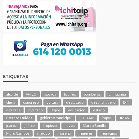
ETIQUETAS
alcalde
AMLO
apoyos
bacheo
bomberos
chihuahua
clima
congreso
cultura
destacado
destilichadero
DIF
diputada
diputado
Dspm
educacion
estado
Estados Unidos
gobierno municipal
ICHITAIP
impas
JMAS
juarez
juárez
limpieza
lluvias
Marco Bonilla
Maru Campos
mexico
morena
mujeres
municipio