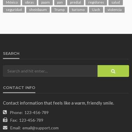
México
obras
paam
pan
predial
regidores
salud
seguridad
sheinbaum
Trump
turismo
Uach
violencia
SEARCH
CONTACT INFO
Contact information that feels like a warm, friendly smile.
Phone:
123-456-789
Fax:
123-456-789
Email:
email@support.com