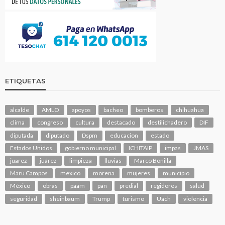
ETIQUETAS
alcalde
AMLO
apoyos
bacheo
bomberos
chihuahua
clima
congreso
cultura
destacado
destilichadero
DIF
diputada
diputado
Dspm
educacion
estado
Estados Unidos
gobierno municipal
ICHITAIP
impas
JMAS
juarez
juárez
limpieza
lluvias
Marco Bonilla
Maru Campos
mexico
morena
mujeres
municipio
México
obras
paam
pan
predial
regidores
salud
seguridad
sheinbaum
Trump
turismo
Uach
violencia