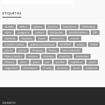
ETIQUETAS
alcalde
AMLO
apoyos
bacheo
bomberos
chihuahua
clima
congreso
cultura
destacado
destilichadero
DIF
diputada
diputado
Dspm
educacion
estado
Estados Unidos
gobierno municipal
ICHITAIP
impas
JMAS
juarez
juárez
limpieza
lluvias
Marco Bonilla
Maru Campos
mexico
morena
mujeres
municipio
México
obras
paam
pan
predial
regidores
salud
seguridad
sheinbaum
Trump
turismo
Uach
violencia
SEARCH