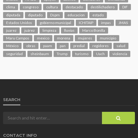
clima
congreso
cultura
destacado
destilichadero
DIF
diputada
diputado
Dspm
educacion
estado
Estados Unidos
gobierno municipal
ICHITAIP
impas
JMAS
juarez
juárez
limpieza
lluvias
Marco Bonilla
Maru Campos
mexico
morena
mujeres
municipio
México
obras
paam
pan
predial
regidores
salud
seguridad
sheinbaum
Trump
turismo
Uach
violencia
SEARCH
CONTACT INFO