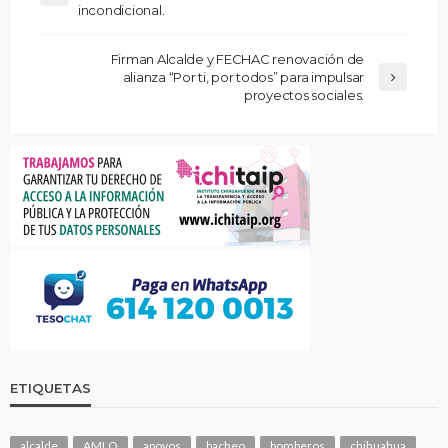
incondicional.
Firman Alcalde y FECHAC renovación de
alianza “Por ti, por todos” para impulsar
proyectos sociales.
ETIQUETAS
alcalde
AMLO
apoyos
bacheo
bomberos
chihuahua