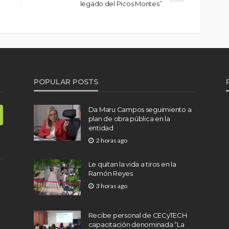
legado del Picos Montes”
POPULAR POSTS
Da Maru Campos seguimiento a
plan de obra pública en la
entidad
2 horas ago
Le quitan la vida a tiros en la
Ramón Reyes
3 horas ago
Recibe personal de CECyTECH
capacitación denominada “La