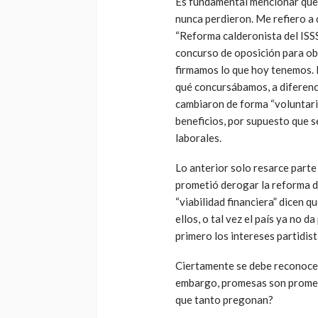
Es fundamental mencionar que
nunca perdieron. Me refiero a 
“Reforma calderonista del ISS
concurso de oposición para ob
firmamos lo que hoy tenemos. 
qué concursábamos, a diferenc
cambiaron de forma “voluntaria
beneficios, por supuesto que s
laborales.
Lo anterior solo resarce parte
prometió derogar la reforma d
“viabilidad financiera” dicen q
ellos, o tal vez el país ya no 
primero los intereses partidist
Ciertamente se debe reconocer 
embargo, promesas son promesa
que tanto pregonan?