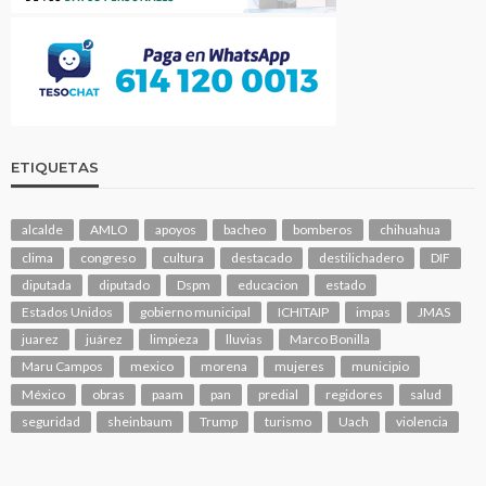
ETIQUETAS
alcalde
AMLO
apoyos
bacheo
bomberos
chihuahua
clima
congreso
cultura
destacado
destilichadero
DIF
diputada
diputado
Dspm
educacion
estado
Estados Unidos
gobierno municipal
ICHITAIP
impas
JMAS
juarez
juárez
limpieza
lluvias
Marco Bonilla
Maru Campos
mexico
morena
mujeres
municipio
México
obras
paam
pan
predial
regidores
salud
seguridad
sheinbaum
Trump
turismo
Uach
violencia