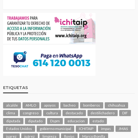
ETIQUETAS
alcalde
AMLO
apoyos
bacheo
bomberos
chihuahua
clima
congreso
cultura
destacado
destilichadero
DIF
diputada
diputado
Dspm
educacion
estado
Estados Unidos
gobierno municipal
ICHITAIP
impas
JMAS
juarez
juárez
limpieza
lluvias
Marco Bonilla