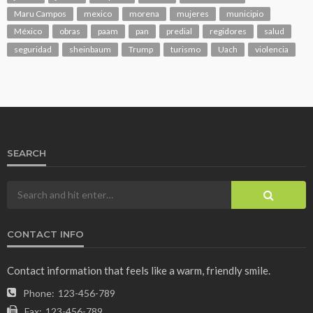
Maru Campos
mexico
morena
mujeres
municipio
México
obras
paam
pan
predial
regidores
salud
seguridad
sheinbaum
Trump
turismo
Uach
violencia
SEARCH
CONTACT INFO
Contact information that feels like a warm, friendly smile.
Phone:
123-456-789
Fax:
123-456-789