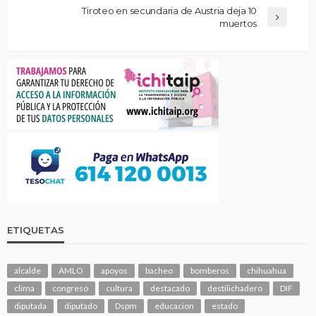
Tiroteo en secundaria de Austria deja 10
muertos
ETIQUETAS
alcalde
AMLO
apoyos
bacheo
bomberos
chihuahua
clima
congreso
cultura
destacado
destilichadero
DIF
diputada
diputado
Dspm
educacion
estado