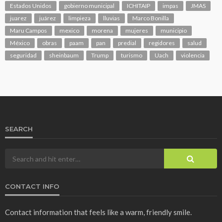
Estados Unidos
gobierno municipal
ICHITAIP
impas
JMAS
juarez
juárez
limpieza
lluvias
Marco Bonilla
Maru Campos
mexico
morena
mujeres
municipio
México
obras
paam
pan
predial
regidores
salud
seguridad
sheinbaum
Trump
turismo
Uach
violencia
SEARCH
CONTACT INFO
Contact information that feels like a warm, friendly smile.