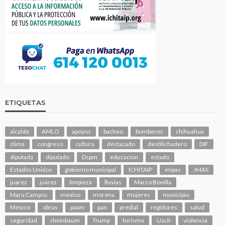
ETIQUETAS
alcalde
AMLO
apoyos
bacheo
bomberos
chihuahua
clima
congreso
cultura
destacado
destilichadero
DIF
diputada
diputado
Dspm
educacion
estado
Estados Unidos
gobierno municipal
ICHITAIP
impas
JMAS
juarez
juárez
limpieza
lluvias
Marco Bonilla
Maru Campos
mexico
morena
mujeres
municipio
México
obras
paam
pan
predial
regidores
salud
seguridad
sheinbaum
Trump
turismo
Uach
violencia