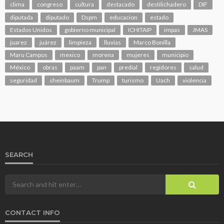
clima
congreso
cultura
destacado
destilichadero
DIF
diputada
diputado
Dspm
educacion
estado
Estados Unidos
gobierno municipal
ICHITAIP
impas
JMAS
juarez
juárez
limpieza
lluvias
Marco Bonilla
Maru Campos
mexico
morena
mujeres
municipio
México
obras
paam
pan
predial
regidores
salud
seguridad
sheinbaum
Trump
turismo
Uach
violencia
SEARCH
CONTACT INFO