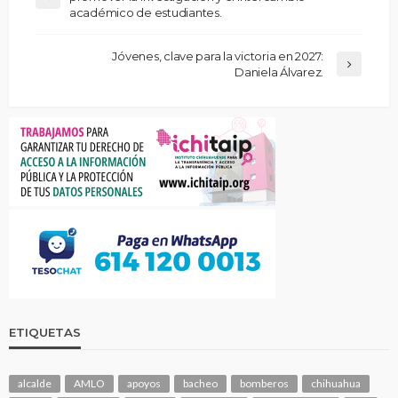
académico de estudiantes.
Jóvenes, clave para la victoria en 2027:
Daniela Álvarez.
ETIQUETAS
alcalde
AMLO
apoyos
bacheo
bomberos
chihuahua