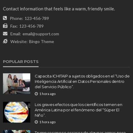
Contact information that feels like a warm, friendly smile.
Phone:
123-456-789
Fax:
123-456-789
Email:
email@support.com
Website:
Bingo Theme
POPULAR POSTS
Capacita ICHITAIP a sujetos obligados en el “Uso de
Inteligencia Artificial en Datos Personales dentro
del Servicio Público”.
1 hora ago
Los graves efectos que los científicos temen en
América Latina por el fenómeno del “Súper El
Niño”.
1 hora ago
Trump reconoce escasez de algunas armas pero