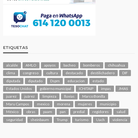
ETIQUETAS
alcalde
AMLO
apoyos
bacheo
bomberos
chihuahua
clima
congreso
cultura
destacado
destilichadero
DIF
diputada
diputado
Dspm
educacion
estado
Estados Unidos
gobierno municipal
ICHITAIP
impas
JMAS
juarez
juárez
limpieza
lluvias
Marco Bonilla
Maru Campos
mexico
morena
mujeres
municipio
México
obras
paam
pan
predial
regidores
salud
seguridad
sheinbaum
Trump
turismo
Uach
violencia