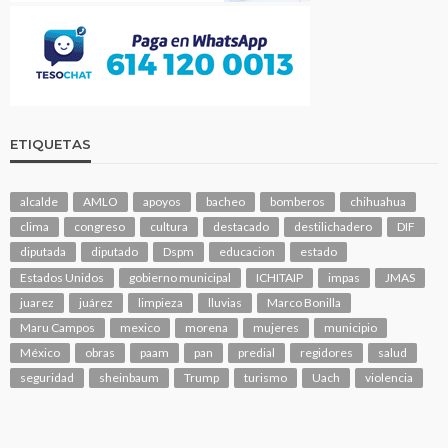
ETIQUETAS
alcalde
AMLO
apoyos
bacheo
bomberos
chihuahua
clima
congreso
cultura
destacado
destilichadero
DIF
diputada
diputado
Dspm
educacion
estado
Estados Unidos
gobierno municipal
ICHITAIP
impas
JMAS
juarez
juárez
limpieza
lluvias
Marco Bonilla
Maru Campos
mexico
morena
mujeres
municipio
México
obras
paam
pan
predial
regidores
salud
seguridad
sheinbaum
Trump
turismo
Uach
violencia