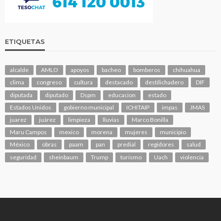
ETIQUETAS
alcalde
AMLO
apoyos
bacheo
bomberos
chihuahua
clima
congreso
cultura
destacado
destilichadero
DIF
diputada
diputado
Dspm
educacion
estado
Estados Unidos
gobierno municipal
ICHITAIP
impas
JMAS
juarez
juárez
limpieza
lluvias
Marco Bonilla
Maru Campos
mexico
morena
mujeres
municipio
México
obras
paam
pan
predial
regidores
salud
seguridad
sheinbaum
Trump
turismo
Uach
violencia