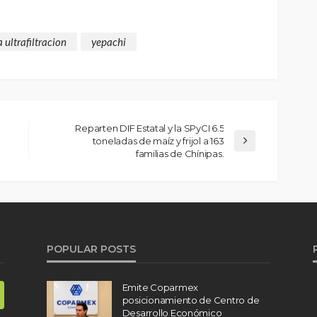
 ultrafiltracion
yepachi
Reparten DIF Estatal y la SPyCI 6.5
toneladas de maíz y frijol a 163
familias de Chínipas.
POPULAR POSTS
Emite Coparmex
posicionamiento de Centro de
Desarrollo Económico