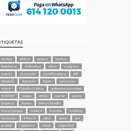
ETIQUETAS
alcalde
AMLO
apoyos
bacheo
bomberos
chihuahua
clima
congreso
cultura
destacado
destilichadero
DIF
diputada
diputado
Dspm
educacion
estado
Estados Unidos
gobierno municipal
ICHITAIP
impas
JMAS
juarez
juárez
limpieza
lluvias
Marco Bonilla
Maru Campos
mexico
morena
mujeres
municipio
México
obras
paam
pan
predial
regidores
salud
seguridad