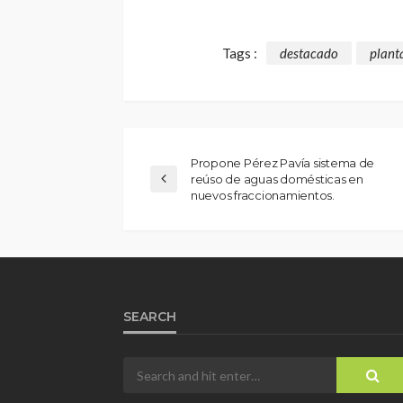
Tags :
destacado
planta
Propone Pérez Pavía sistema de
reúso de aguas domésticas en
nuevos fraccionamientos.
SEARCH