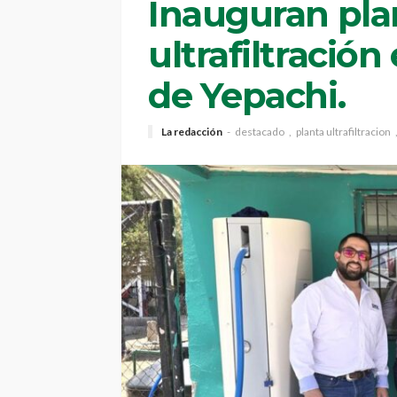
Inauguran pla
ultrafiltració
de Yepachi.
La redacción
destacado
planta ultrafiltracion