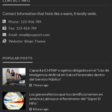
CONTACT INFO
Contact information that feels like a warm, friendly smile.
Phone:
123-456-789
Fax:
123-456-789
Email:
email@support.com
Website:
Bingo Theme
POPULAR POSTS
Capacita ICHITAIP a sujetos obligados en el “Uso de
Inteligencia Artificial en Datos Personales dentro
del Servicio Público”.
7 horas ago
Los graves efectos que los científicos temen en
América Latina por el fenómeno del “Súper El
Niño”.
8 horas ago