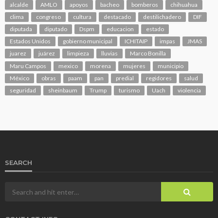
alcalde
AMLO
apoyos
bacheo
bomberos
chihuahua
clima
congreso
cultura
destacado
destilichadero
DIF
diputada
diputado
Dspm
educacion
estado
Estados Unidos
gobierno municipal
ICHITAIP
impas
JMAS
juarez
juárez
limpieza
lluvias
Marco Bonilla
Maru Campos
mexico
morena
mujeres
municipio
México
obras
paam
pan
predial
regidores
salud
seguridad
sheinbaum
Trump
turismo
Uach
violencia
SEARCH