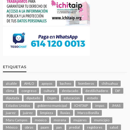
ETIQUETAS
alcalde
AMLO
apoyos
bacheo
bomberos
chihuahua
clima
congreso
cultura
destacado
destilichadero
DIF
diputada
diputado
Dspm
educacion
estado
Estados Unidos
gobierno municipal
ICHITAIP
impas
JMAS
juarez
juárez
limpieza
lluvias
Marco Bonilla
Maru Campos
mexico
morena
mujeres
municipio
México
obras
paam
pan
predial
regidores
salud