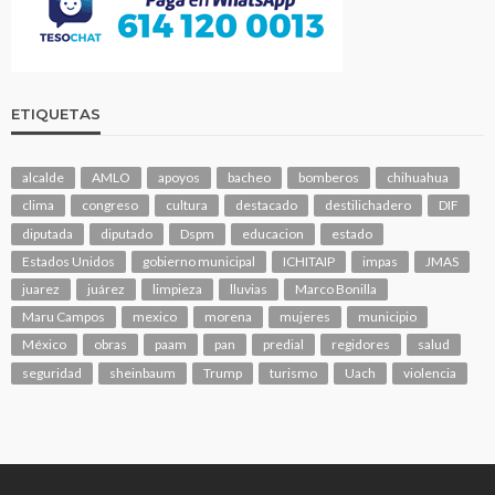
ETIQUETAS
alcalde
AMLO
apoyos
bacheo
bomberos
chihuahua
clima
congreso
cultura
destacado
destilichadero
DIF
diputada
diputado
Dspm
educacion
estado
Estados Unidos
gobierno municipal
ICHITAIP
impas
JMAS
juarez
juárez
limpieza
lluvias
Marco Bonilla
Maru Campos
mexico
morena
mujeres
municipio
México
obras
paam
pan
predial
regidores
salud
seguridad
sheinbaum
Trump
turismo
Uach
violencia