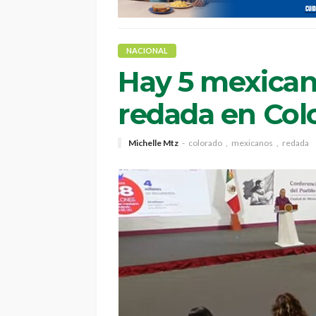
NACIONAL
Hay 5 mexican
redada en Col
Michelle Mtz
colorado
mexicanos
redada