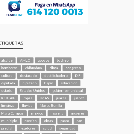
ETIQUETAS
alcalde
AMLO
apoyos
bacheo
bomberos
chihuahua
clima
congreso
cultura
destacado
destilichadero
DIF
diputada
diputado
Dspm
educacion
estado
Estados Unidos
gobierno municipal
ICHITAIP
impas
JMAS
juarez
juárez
limpieza
lluvias
Marco Bonilla
Maru Campos
mexico
morena
mujeres
municipio
México
obras
paam
pan
predial
regidores
salud
seguridad