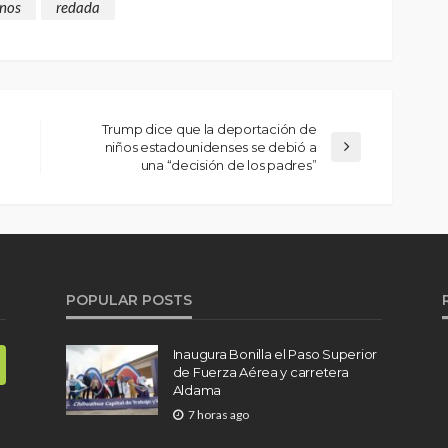
nos
redada
Trump dice que la deportación de
niños estadounidenses se debió a
una “decisión de los padres”
POPULAR POSTS
Inaugura Bonilla el Paso Superior
de Fuerza Aérea y carretera
Aldama
7 horas ago