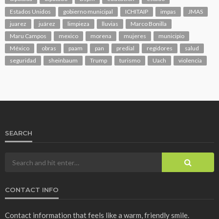
Estados Unidos
gobierno municipal
ICHITAIP
impas
JMAS
juarez
juárez
limpieza
lluvias
Marco Bonilla
Maru Campos
mexico
morena
mujeres
municipio
México
obras
paam
pan
predial
regidores
salud
seguridad
sheinbaum
Trump
turismo
Uach
violencia
SEARCH
CONTACT INFO
Contact information that feels like a warm, friendly smile.