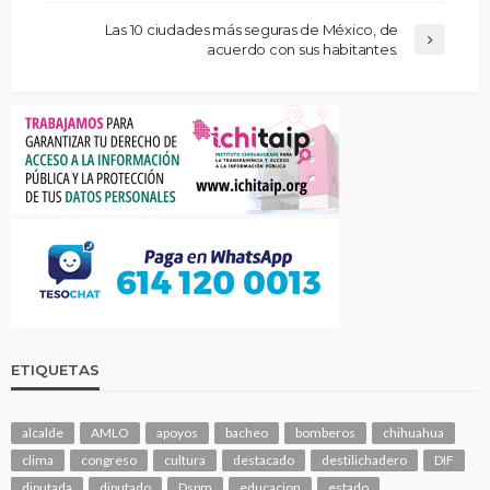
Las 10 ciudades más seguras de México, de
acuerdo con sus habitantes.
ETIQUETAS
alcalde
AMLO
apoyos
bacheo
bomberos
chihuahua
clima
congreso
cultura
destacado
destilichadero
DIF
diputada
diputado
Dspm
educacion
estado