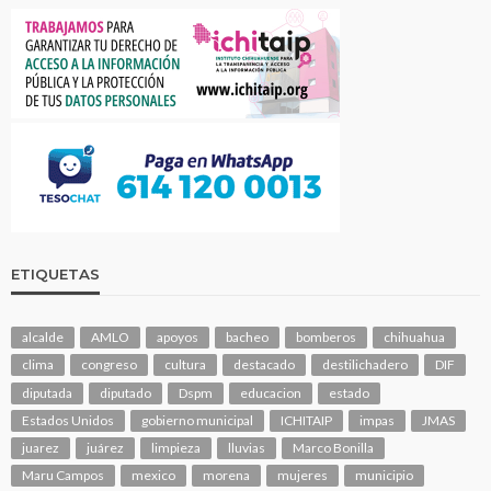
ETIQUETAS
alcalde
AMLO
apoyos
bacheo
bomberos
chihuahua
clima
congreso
cultura
destacado
destilichadero
DIF
diputada
diputado
Dspm
educacion
estado
Estados Unidos
gobierno municipal
ICHITAIP
impas
JMAS
juarez
juárez
limpieza
lluvias
Marco Bonilla
Maru Campos
mexico
morena
mujeres
municipio