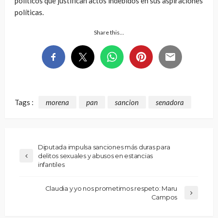
políticos que justifican actos indebidos en sus aspiraciones
políticas.
Share this…
Tags :
morena
pan
sancion
senadora
Diputada impulsa sanciones más duras para
delitos sexuales y abusos en estancias
infantiles
Claudia y yo nos prometimos respeto: Maru
Campos