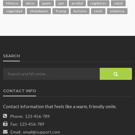
México
obras
paam
pan
predial
regidores
salud
seguridad
sheinbaum
Trump
turismo
Uach
violencia
SEARCH
CONTACT INFO
Contact information that feels like a warm, friendly smile.
Phone:
123-456-789
Fax:
123-456-789
Email:
email@support.com