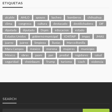
ETIQUETAS
alcalde
AMLO
apoyos
bacheo
bomberos
chihuahua
clima
congreso
cultura
destacado
destilichadero
DIF
diputada
diputado
Dspm
educacion
estado
Estados Unidos
gobierno municipal
ICHITAIP
impas
JMAS
juarez
juárez
limpieza
lluvias
Marco Bonilla
Maru Campos
mexico
morena
mujeres
municipio
México
obras
paam
pan
predial
regidores
salud
seguridad
sheinbaum
Trump
turismo
Uach
violencia
SEARCH