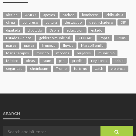
alcalde
AMLO
apoyos
bacheo
bomberos
chihuahua
clima
congreso
cultura
destacado
destilichadero
DIF
diputada
diputado
Dspm
educacion
estado
Estados Unidos
gobierno municipal
ICHITAIP
impas
JMAS
juarez
juárez
limpieza
lluvias
Marco Bonilla
Maru Campos
mexico
morena
mujeres
municipio
México
obras
paam
pan
predial
regidores
salud
seguridad
sheinbaum
Trump
turismo
Uach
violencia
SEARCH