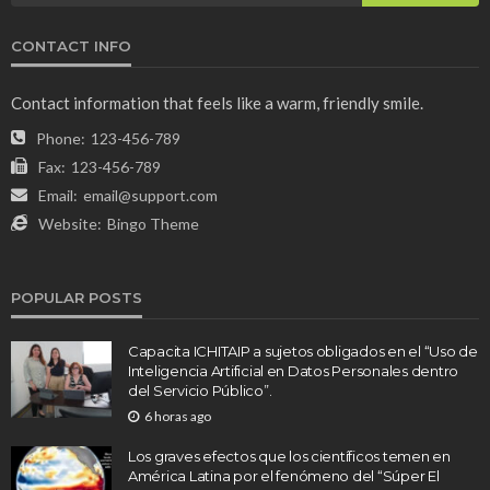
CONTACT INFO
Contact information that feels like a warm, friendly smile.
Phone:
123-456-789
Fax:
123-456-789
Email:
email@support.com
Website:
Bingo Theme
POPULAR POSTS
Capacita ICHITAIP a sujetos obligados en el “Uso de
Inteligencia Artificial en Datos Personales dentro
del Servicio Público”.
6 horas ago
Los graves efectos que los científicos temen en
América Latina por el fenómeno del “Súper El