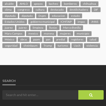
alcalde
AMLO
apoyos
bacheo
bomberos
chihuahua
clima
congreso
cultura
destacado
destilichadero
DIF
diputada
diputado
Dspm
educacion
estado
Estados Unidos
gobierno municipal
ICHITAIP
impas
JMAS
juarez
juárez
limpieza
lluvias
Marco Bonilla
Maru Campos
mexico
morena
mujeres
municipio
México
obras
paam
pan
predial
regidores
salud
seguridad
sheinbaum
Trump
turismo
Uach
violencia
SEARCH