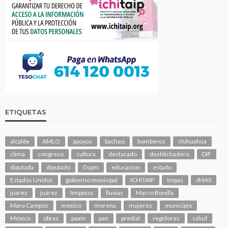
ETIQUETAS
alcalde
AMLO
apoyos
bacheo
bomberos
chihuahua
clima
congreso
cultura
destacado
destilichadero
DIF
diputada
diputado
Dspm
educacion
estado
Estados Unidos
gobierno municipal
ICHITAIP
impas
JMAS
juarez
juárez
limpieza
lluvias
Marco Bonilla
Maru Campos
mexico
morena
mujeres
municipio
México
obras
paam
pan
predial
regidores
salud