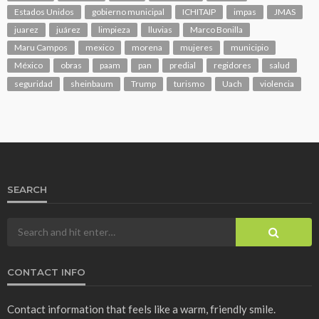
Estados Unidos
gobierno municipal
ICHITAIP
impas
JMAS
juarez
juárez
limpieza
lluvias
Marco Bonilla
Maru Campos
mexico
morena
mujeres
municipio
México
obras
paam
pan
predial
regidores
salud
seguridad
sheinbaum
Trump
turismo
Uach
violencia
SEARCH
CONTACT INFO
Contact information that feels like a warm, friendly smile.