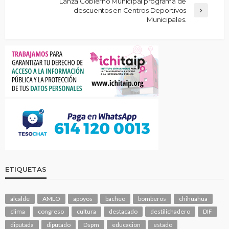
Lanza Gobierno Municipal programa de
descuentos en Centros Deportivos
Municipales.
ETIQUETAS
alcalde
AMLO
apoyos
bacheo
bomberos
chihuahua
clima
congreso
cultura
destacado
destilichadero
DIF
diputada
diputado
Dspm
educacion
estado