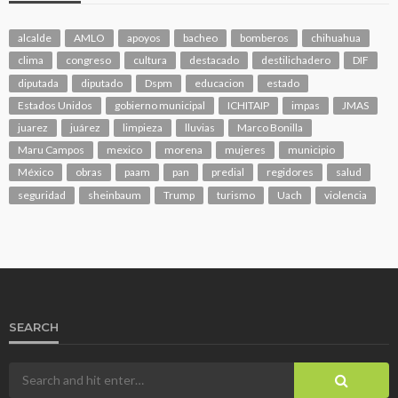
alcalde
AMLO
apoyos
bacheo
bomberos
chihuahua
clima
congreso
cultura
destacado
destilichadero
DIF
diputada
diputado
Dspm
educacion
estado
Estados Unidos
gobierno municipal
ICHITAIP
impas
JMAS
juarez
juárez
limpieza
lluvias
Marco Bonilla
Maru Campos
mexico
morena
mujeres
municipio
México
obras
paam
pan
predial
regidores
salud
seguridad
sheinbaum
Trump
turismo
Uach
violencia
SEARCH