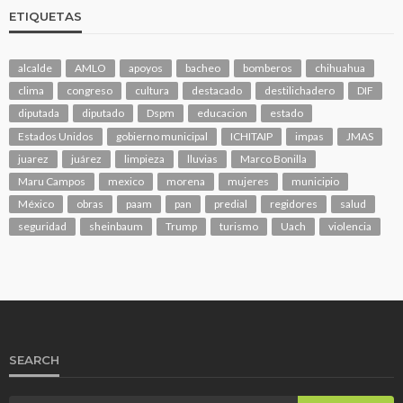
ETIQUETAS
alcalde
AMLO
apoyos
bacheo
bomberos
chihuahua
clima
congreso
cultura
destacado
destilichadero
DIF
diputada
diputado
Dspm
educacion
estado
Estados Unidos
gobierno municipal
ICHITAIP
impas
JMAS
juarez
juárez
limpieza
lluvias
Marco Bonilla
Maru Campos
mexico
morena
mujeres
municipio
México
obras
paam
pan
predial
regidores
salud
seguridad
sheinbaum
Trump
turismo
Uach
violencia
SEARCH