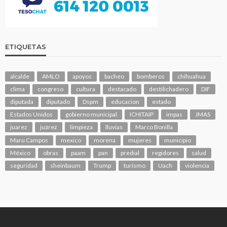
ETIQUETAS
alcalde
AMLO
apoyos
bacheo
bomberos
chihuahua
clima
congreso
cultura
destacado
destilichadero
DIF
diputada
diputado
Dspm
educacion
estado
Estados Unidos
gobierno municipal
ICHITAIP
impas
JMAS
juarez
juárez
limpieza
lluvias
Marco Bonilla
Maru Campos
mexico
morena
mujeres
municipio
México
obras
paam
pan
predial
regidores
salud
seguridad
sheinbaum
Trump
turismo
Uach
violencia