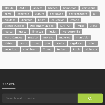
alcalde
AMLO
apoyos
bacheo
bomberos
chihuahua
clima
congreso
cultura
destacado
destilichadero
DIF
diputada
diputado
Dspm
educacion
estado
Estados Unidos
gobierno municipal
ICHITAIP
impas
JMAS
juarez
juárez
limpieza
lluvias
Marco Bonilla
Maru Campos
mexico
morena
mujeres
municipio
México
obras
paam
pan
predial
regidores
salud
seguridad
sheinbaum
Trump
turismo
Uach
violencia
SEARCH