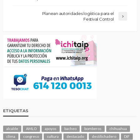
Planean autoridades logística para el
Festival Control
ETIQUETAS
alcalde
AMLO
apoyos
bacheo
bomberos
chihuahua
clima
congreso
cultura
destacado
destilichadero
DIF