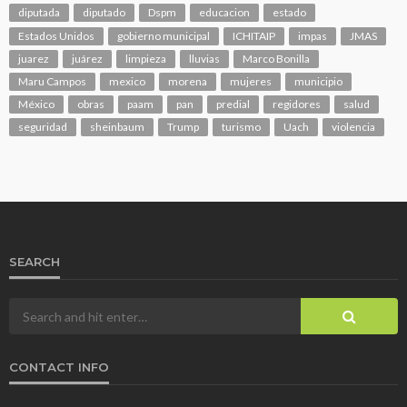
diputada
diputado
Dspm
educacion
estado
Estados Unidos
gobierno municipal
ICHITAIP
impas
JMAS
juarez
juárez
limpieza
lluvias
Marco Bonilla
Maru Campos
mexico
morena
mujeres
municipio
México
obras
paam
pan
predial
regidores
salud
seguridad
sheinbaum
Trump
turismo
Uach
violencia
SEARCH
CONTACT INFO