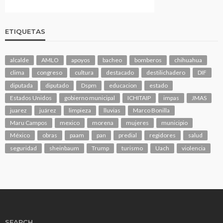
ETIQUETAS
alcalde
AMLO
apoyos
bacheo
bomberos
chihuahua
clima
congreso
cultura
destacado
destilichadero
DIF
diputada
diputado
Dspm
educacion
estado
Estados Unidos
gobierno municipal
ICHITAIP
impas
JMAS
juarez
juárez
limpieza
lluvias
Marco Bonilla
Maru Campos
mexico
morena
mujeres
municipio
México
obras
paam
pan
predial
regidores
salud
seguridad
sheinbaum
Trump
turismo
Uach
violencia
SEARCH