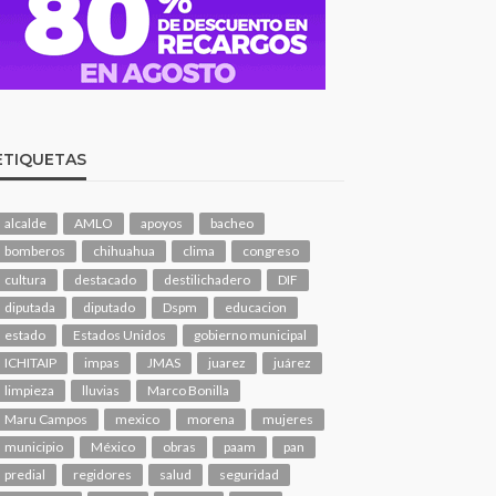
ETIQUETAS
alcalde
AMLO
apoyos
bacheo
bomberos
chihuahua
clima
congreso
cultura
destacado
destilichadero
DIF
diputada
diputado
Dspm
educacion
estado
Estados Unidos
gobierno municipal
ICHITAIP
impas
JMAS
juarez
juárez
limpieza
lluvias
Marco Bonilla
Maru Campos
mexico
morena
mujeres
municipio
México
obras
paam
pan
predial
regidores
salud
seguridad