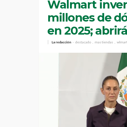
Walmart inver
millones de d
en 2025; abrir
La redacción
destacado
mas tiendas
wlmar