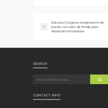
Autoriza Congreso enajenación de
predio con valor de 9mdp para
desarrollo inmobiliario
SEARCH
CONTACT INFO