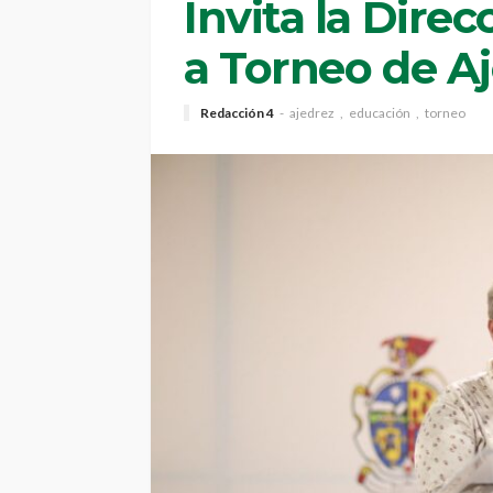
Invita la Dire
a Torneo de A
Redacción 4
ajedrez
educación
torneo