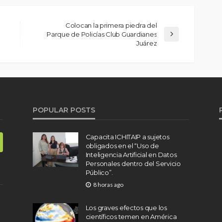
Colocan la primera piedra del
Parque de Policías Club Guardianes
Juárez
POPULAR POSTS
Capacita ICHITAIP a sujetos
obligados en el “Uso de
Inteligencia Artificial en Datos
Personales dentro del Servicio
Público”.
8 horas ago
Los graves efectos que los
científicos temen en América