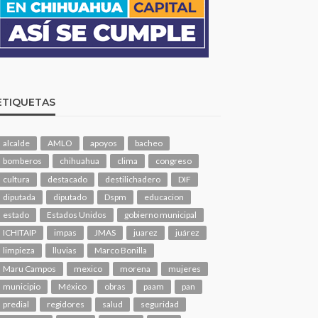
ETIQUETAS
alcalde
AMLO
apoyos
bacheo
bomberos
chihuahua
clima
congreso
cultura
destacado
destilichadero
DIF
diputada
diputado
Dspm
educacion
estado
Estados Unidos
gobierno municipal
ICHITAIP
impas
JMAS
juarez
juárez
limpieza
lluvias
Marco Bonilla
Maru Campos
mexico
morena
mujeres
municipio
México
obras
paam
pan
predial
regidores
salud
seguridad