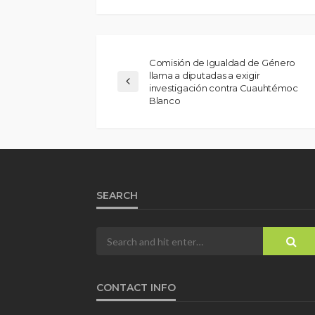
Comisión de Igualdad de Género
llama a diputadas a exigir
investigación contra Cuauhtémoc
Blanco
SEARCH
CONTACT INFO