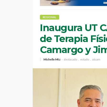
REGIONAL
Inaugura UT C
de Terapia Fís
Camargo y Ji
Michelle Mtz
destacado
estado
utcam