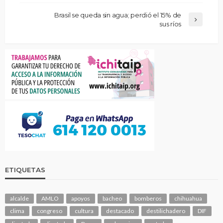
Brasil se queda sin agua; perdió el 15% de
sus ríos
ETIQUETAS
alcalde
AMLO
apoyos
bacheo
bomberos
chihuahua
clima
congreso
cultura
destacado
destilichadero
DIF