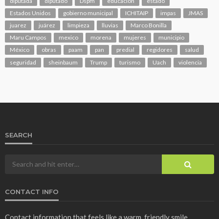
diputada
diputado
Dspm
educacion
estado
Estados Unidos
gobierno municipal
ICHITAIP
impas
JMAS
juarez
juárez
limpieza
lluvias
Marco Bonilla
Maru Campos
mexico
morena
mujeres
municipio
México
obras
paam
pan
predial
regidores
salud
seguridad
sheinbaum
Trump
turismo
Uach
violencia
SEARCH
CONTACT INFO
Contact information that feels like a warm, friendly smile.