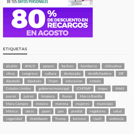
ETIQUETAS
alcalde
AMLO
apoyos
bacheo
bomberos
chihuahua
clima
congreso
cultura
destacado
destilichadero
DIF
diputada
diputado
Dspm
educacion
estado
Estados Unidos
gobierno municipal
ICHITAIP
impas
JMAS
juarez
juárez
limpieza
lluvias
Marco Bonilla
Maru Campos
mexico
morena
mujeres
municipio
México
obras
paam
pan
predial
regidores
salud
seguridad
sheinbaum
Trump
turismo
Uach
violencia