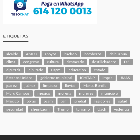
ETIQUETAS
alcalde
AMLO
apoyos
bacheo
bomberos
chihuahua
clima
congreso
cultura
destacado
destilichadero
DIF
diputada
diputado
Dspm
educacion
estado
Estados Unidos
gobierno municipal
ICHITAIP
impas
JMAS
juarez
juárez
limpieza
lluvias
Marco Bonilla
Maru Campos
mexico
morena
mujeres
municipio
México
obras
paam
pan
predial
regidores
salud
seguridad
sheinbaum
Trump
turismo
Uach
violencia