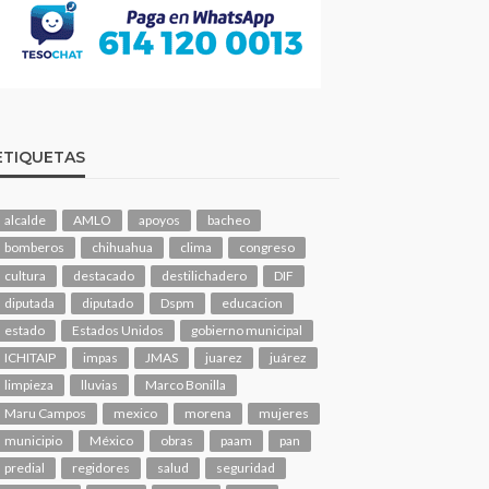
ETIQUETAS
alcalde
AMLO
apoyos
bacheo
bomberos
chihuahua
clima
congreso
cultura
destacado
destilichadero
DIF
diputada
diputado
Dspm
educacion
estado
Estados Unidos
gobierno municipal
ICHITAIP
impas
JMAS
juarez
juárez
limpieza
lluvias
Marco Bonilla
Maru Campos
mexico
morena
mujeres
municipio
México
obras
paam
pan
predial
regidores
salud
seguridad