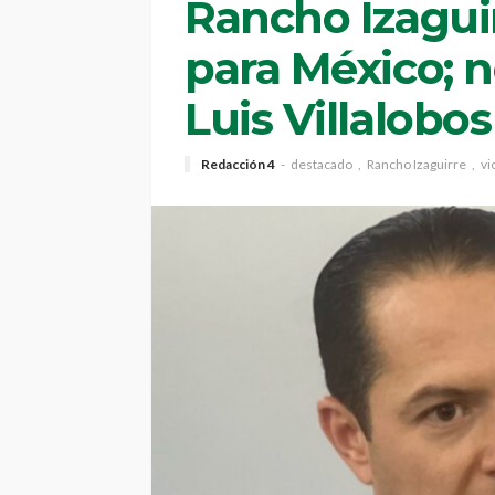
Rancho Izagui
para México; no
Luis Villalobos
Redacción 4
destacado
Rancho Izaguirre
vi